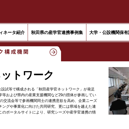
ィネータ紹介
秋田県の産学官連携事例集
大学・公設機関保有
ネットワーク
や公設試等で構成される「秋田産学官ネットワーク」が発足
学等および県内の産業支援機関など29の団体が参画してい
の交流会等で参画機関同士の連携意欲を高め、企業ニーズ
チングや事業化に向けた共同研究、更には県域を越えた連
このポータルサイトにより、研究シーズや産学官連携の情