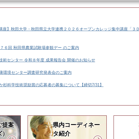
講座】秋田大学・秋田県立大学連携２０２６オープンカレッジ集中講座「３
第７６回 秋田県農業試験場参観デー のご案内
技術センター 令和８年度 成果報告会 開催のお知らせ
康環境センター調査研究発表会のご案内
か杉科学技術奨励賞の応募者の募集について【締切7/31】
ご提案
県内コーディネー
ズ）
タ紹介