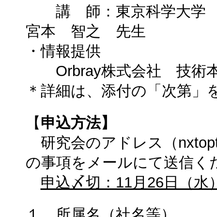
講 師：東京科学大学
宮本 智之 先生
・情報提供
Orbray株式会社 技術
＊詳細は、添付の「次第」
【
申込方法】
研究会のアドレス（nxtopt@ai
の事項をメールにて送信く
申込〆切：11月26日（水
１．所属名（社名等）