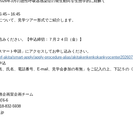
2026年3月の急性呼吸器感染症の発生動向を生態学的に紐解く
5～16:45
ついて、見学ツアー形式でご紹介します。
ください。【申込締切：７月２４日（金）】
ト申請」にアクセスしてお申し込みください。
/pref-akita/smart-apply/apply-procedure-alias/akitakenkenkokankyocenter20260
申込
電話番号、E-mail、見学会参加の有無」をご記入の上、下記５の《
務企画室企画チーム
6-6
-832-5938
jp