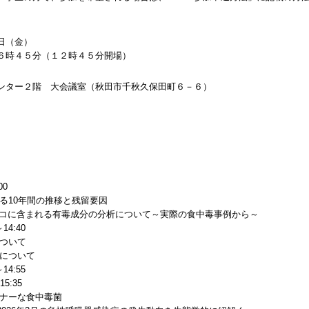
日（金）
５分（１２時４５分開場）
ター２階 大会議室（秋田市千秋久保田町６－６）
0
10年間の推移と残留要因
サコに含まれる有毒成分の分析について～実際の食中毒事例から～
:40
ついて
について
4:55
:35
ナーな食中毒菌