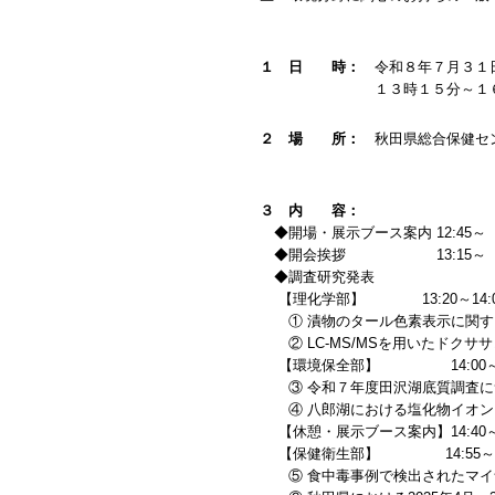
１ 日 時：
令和８年７月３１
１３時１５分～１６時４
２ 場 所：
秋田県総合保健セン
３ 内 容：
◆開場・展示ブース案内 12:45～
◆開会挨拶 13:15～
◆調査研究発表
【理化学部】 13:20～14:0
① 漬物のタール色素表示に関する
② LC-MS/MSを用いたドクサ
【環境保全部】 14:00～14
③ 令和７年度田沢湖底質調査に
④ 八郎湖における塩化物イオン
【休憩・展示ブース案内】14:40～1
【保健衛生部】 14:55～15
⑤ 食中毒事例で検出されたマイ