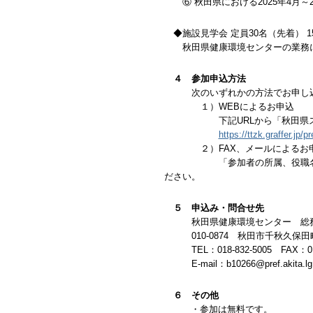
⑥ 秋田県における2025年4月～
◆施設見学会 定員30名（先着） 15:4
秋田県健康環境センターの業務に
４ 参加申込方法
次のいずれかの方法でお申し込み
１）WEBによるお申込
下記URLから「秋田県スマー
https://ttzk.graffer.jp
２）FAX、メールによるお
「参加者の所属、役職名、氏名、
ださい。
５ 申込み・問合せ先
秋田県健康環境センター 総
010-0874 秋田市千秋久保田町
TEL：018-832-5005 FAX：018
E-mail：b10266@pref.akita.lg.
６ その他
・参加は無料です。