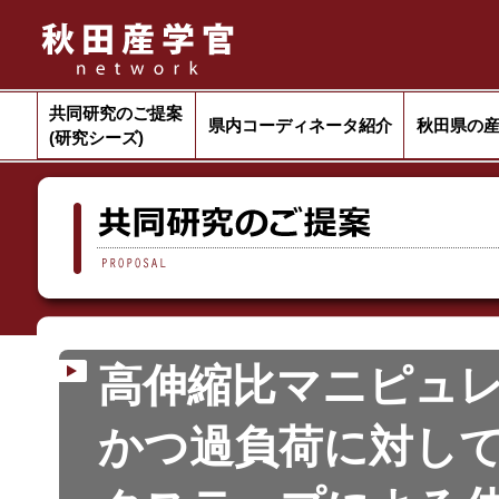
共同研究のご提案
県内コーディネータ紹介
秋田県の
(研究シーズ)
高伸縮比マニピュ
かつ過負荷に対し