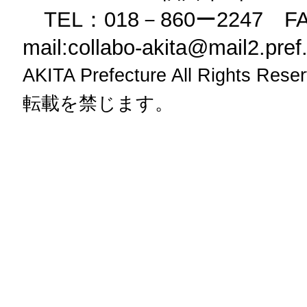
TEL：018－860ー2247 FA
mail:collabo-akita@mail2.pref.a
AKITA Prefecture All Rig
転載を禁じます。