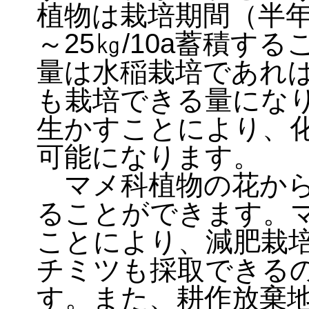
植物は栽培期間（半年
～25㎏/10a蓄積す
量は水稲栽培であれ
も栽培できる量にな
生かすことにより、
可能になります。
マメ科植物の花から
ることができます。
ことにより、減肥栽
チミツも採取できる
す。また、耕作放棄