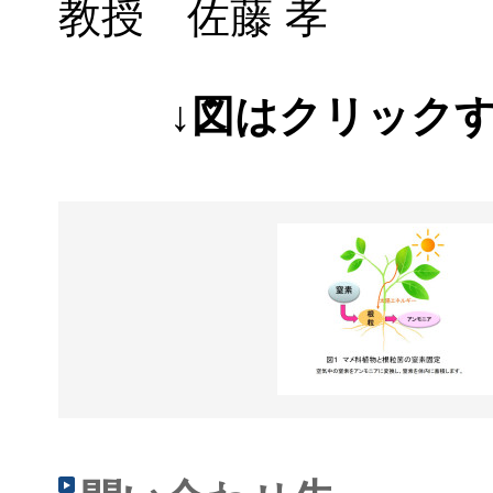
教授 佐藤 孝
↓図はクリック