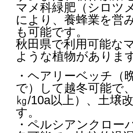
マメ科緑肥（シロツ
により、養蜂業を営
も可能です。
秋田県で利用可能な
ような植物がありま
・ヘアリーベッチ（晩
で）して越冬可能で、
㎏/10a以上）、土
す。
・ペルシアンクローバ