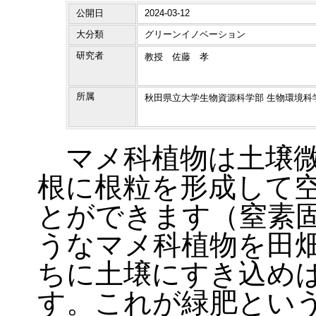
公開日
2024-03-12
大分類
グリーンイノベーション
研究者
教授 佐藤 孝
所属
秋田県立大学生物資源科学部 生物環境科
マメ科植物は土壌微
根に根粒を形成して
とができます（窒素
うなマメ科植物を田
ちに土壌にすき込め
す。これが緑肥とい