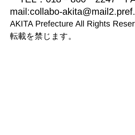
mail:collabo-akita@mail2.pref.a
AKITA Prefecture All Rig
転載を禁じます。