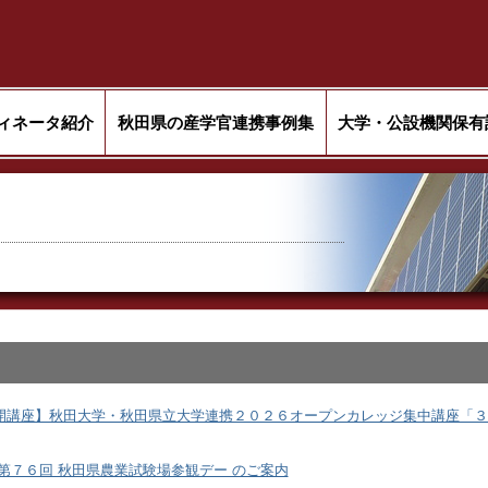
ィネータ紹介
秋田県の産学官連携事例集
大学・公設機関保有
開講座】秋田大学・秋田県立大学連携２０２６オープンカレッジ集中講座「３
 第７６回 秋田県農業試験場参観デー のご案内