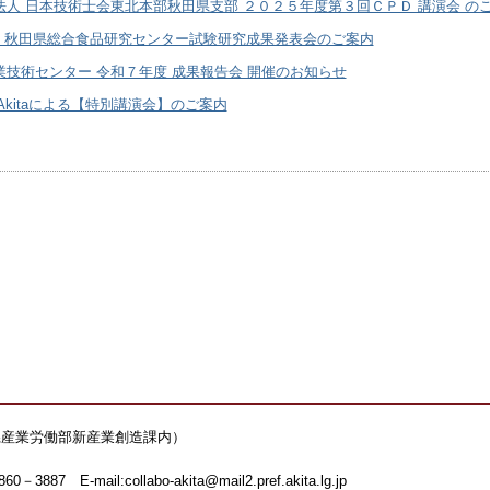
法人 日本技術士会東北本部秋田県支部 ２０２５年度第３回ＣＰＤ 講演会 の
度 秋田県総合食品研究センター試験研究成果発表会のご案内
業技術センター 令和７年度 成果報告会 開催のお知らせ
etAkitaによる【特別講演会】のご案内
県産業労働部新産業創造課内）
7 E-mail:collabo-akita@mail2.pref.akita.lg.jp