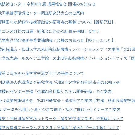
業技術センター 令和８年度 成果報告会 開催のお知らせ
秋田県健康環境センター調査研究発表会のご案内
度秋田わか杉科学技術奨励賞の応募者の募集について【締切7/31】
イエンス分野の出展・研究会にかかる経費を補助します！
題型商品開発協働事業費補助金」公募のお知らせ【終了しました】
技術協議会・秋田大学未来研究統括機構イノベーションオフィス主催「第11回
大学院先進ヘルスケア工学院・未来研究統括機構イノベーションオフィス「医理
度第２回あきた産学官交流プラザの開催について
利活動法人光環境ＤＸ研究学会 第4回 年次学術研究発表会のお知らせ
業技術センター主催「生成AI利用型システム開発研修」のご案内
かり産業技術研究会 第31回研究会・講演会のご案内【共催 秋田県産業技
ャンデータを活用した新ビジネス創出・拡大に向けたセミナーのご案内
度第１回秋田産学官ネットワーク「産学官交流プラザ」の開催について
産学官連携フォーラム２０２５」開催のご案内とブース出展について