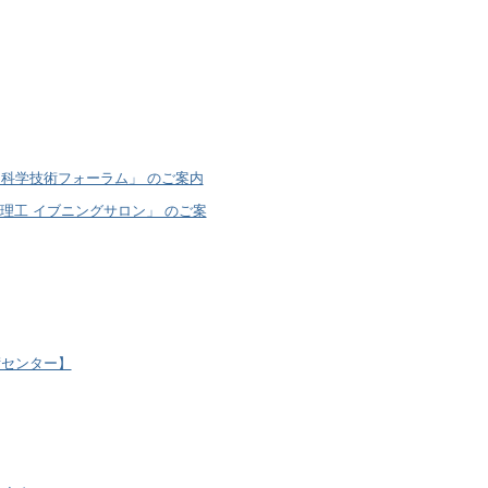
科学技術フォーラム」 のご案内
工 イブニングサロン」 のご案
術センター】